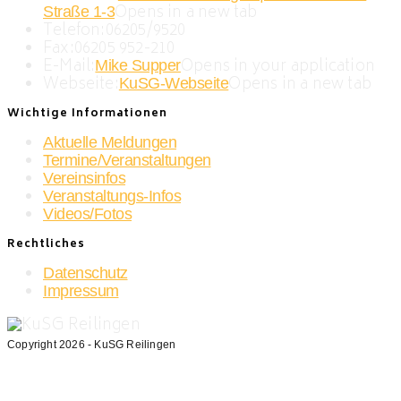
Opens in a new tab
Straße 1-3
Telefon:
06205/9520
Fax:
06205 952-210
E-Mail:
Opens in your application
Mike Supper
Webseite:
Opens in a new tab
KuSG-Webseite
Wichtige Informationen
Aktuelle Meldungen
Termine/Veranstaltungen
Vereinsinfos
Veranstaltungs-Infos
Videos/Fotos
Rechtliches
Datenschutz
Impressum
Copyright 2026 - KuSG Reilingen