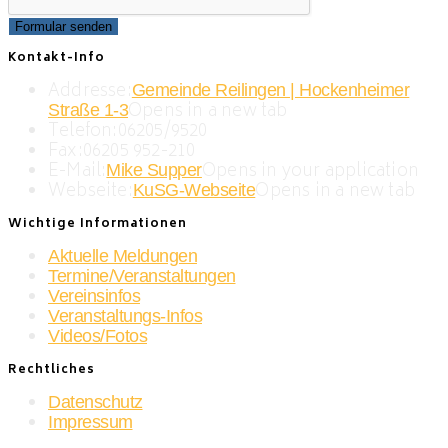
Formular senden
Kontakt-Info
Addresse:
Gemeinde Reilingen | Hockenheimer
Opens in a new tab
Straße 1-3
Telefon:
06205/9520
Fax:
06205 952-210
E-Mail:
Opens in your application
Mike Supper
Webseite:
Opens in a new tab
KuSG-Webseite
Wichtige Informationen
Aktuelle Meldungen
Termine/Veranstaltungen
Vereinsinfos
Veranstaltungs-Infos
Videos/Fotos
Rechtliches
Datenschutz
Impressum