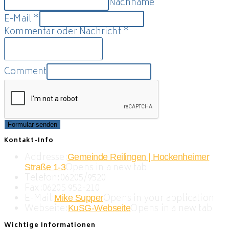
Nachname
E-Mail
*
Kommentar oder Nachricht
*
Comment
Formular senden
Kontakt-Info
Addresse:
Gemeinde Reilingen | Hockenheimer
Opens in a new tab
Straße 1-3
Telefon:
06205/9520
Fax:
06205 952-210
E-Mail:
Opens in your application
Mike Supper
Webseite:
Opens in a new tab
KuSG-Webseite
Wichtige Informationen