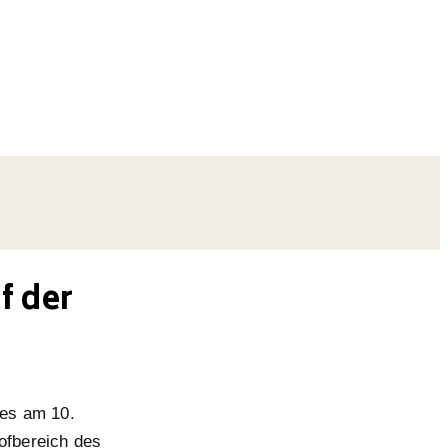
f der
tes am 10.
ofbereich des