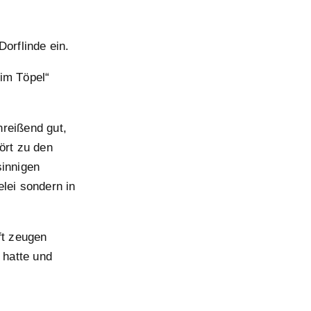
orflinde ein.
nim Töpel“
nreißend gut,
ört zu den
sinnigen
lei sondern in
ft zeugen
 hatte und