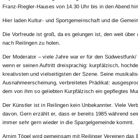
Franz-Riegler-Hauses von 14.30 Uhr bis in den Abend hin
Hier laden Kultur- und Sportgemeinschaft und die Gemei
Die Vorfreude ist groß, da es gelungen ist, den weit üb
nach Reilingen zu holen.
Der Moderator – viele Jahre war er für den Südwestfunk/
wenn er seinen Auftritt dreisprachig: kurpfälzisch, hoch
kreativsten und vielseitigsten der Szene. Seine musikali
Ausnahmeerscheinung, verbreitetes Prädikat: ausgesproc
dem von ihm so geliebten Kurpfälzisch ein gepflegtes Mun
Der Künstler ist in Reilingen kein Unbekannter. Viele Ve
davon. Gern erzählt er, dass er bereits 1985 während sein
immer sehr gern wieder in die Spargelgemeinde kommt.
Arnim Töpel wird gemeinsam mit Reilinger Vereinen das