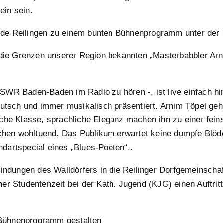
ein sein.
nde Reilingen zu einem bunten Bühnenprogramm unter der D
er die Grenzen unserer Region bekannten „Masterbabbler Ar
 SWR Baden-Baden im Radio zu hören -, ist live einfach hi
deutsch und immer musikalisch präsentiert. Arnim Töpel geh
sche Klasse, sprachliche Eleganz machen ihn zu einer fein
hen wohltuend. Das Publikum erwartet keine dumpfe Blöde
dartspecial eines „Blues-Poeten“..
rbindungen des Walldörfers in die Reilinger Dorfgemeinscha
er Studentenzeit bei der Kath. Jugend (KJG) einen Auftritt
 Bühnenprogramm gestalten