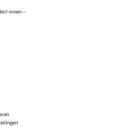
er/-innen –
aran
eilingen