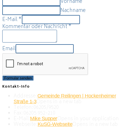
Vorname
Nachname
E-Mail
*
Kommentar oder Nachricht
*
Email
Formular senden
Kontakt-Info
Addresse:
Gemeinde Reilingen | Hockenheimer
Opens in a new tab
Straße 1-3
Telefon:
06205/9520
Fax:
06205 952-210
E-Mail:
Opens in your application
Mike Supper
Webseite:
Opens in a new tab
KuSG-Webseite