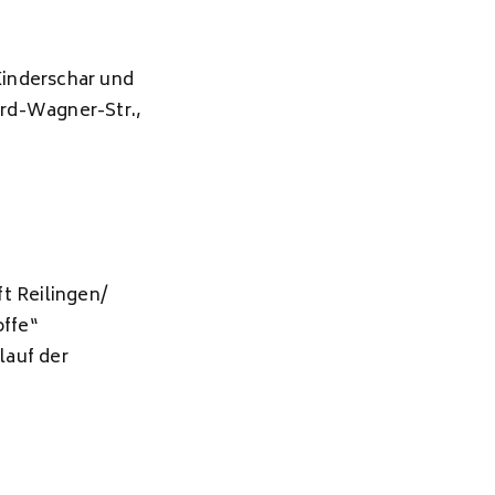
Kinderschar und
ard-Wagner-Str.,
t Reilingen/
offe“
lauf der