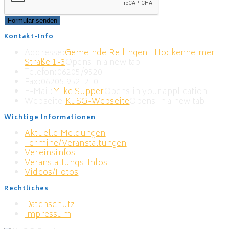
Formular senden
Kontakt-Info
Addresse:
Gemeinde Reilingen | Hockenheimer
Straße 1-3
Opens in a new tab
Telefon:
06205/9520
Fax:
06205 952-210
E-Mail:
Mike Supper
Opens in your application
Webseite:
KuSG-Webseite
Opens in a new tab
Wichtige Informationen
Aktuelle Meldungen
Termine/Veranstaltungen
Vereinsinfos
Veranstaltungs-Infos
Videos/Fotos
Rechtliches
Datenschutz
Impressum