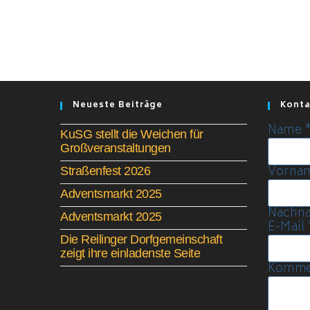
Neueste Beiträge
Konta
Name
KuSG stellt die Weichen für
Großveranstaltungen
Vorna
Straßenfest 2026
Adventsmarkt 2025
Nachn
Adventsmarkt 2025
E-Mail
Die Reilinger Dorfgemeinschaft
zeigt ihre einladenste Seite
Kommen