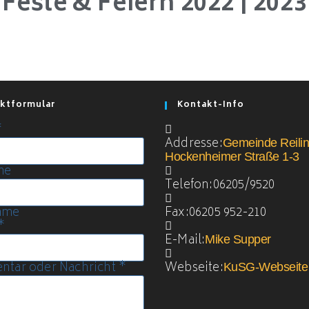
Feste & Feiern 2022 | 2023
ktformular
Kontakt-Info
*
Addresse:
Gemeinde Reilin
Hockenheimer Straße 1-3
me
Telefon:
06205/9520
ame
Fax:
06205 952-210
*
E-Mail:
Mike Supper
tar oder Nachricht
*
Webseite:
KuSG-Webseite