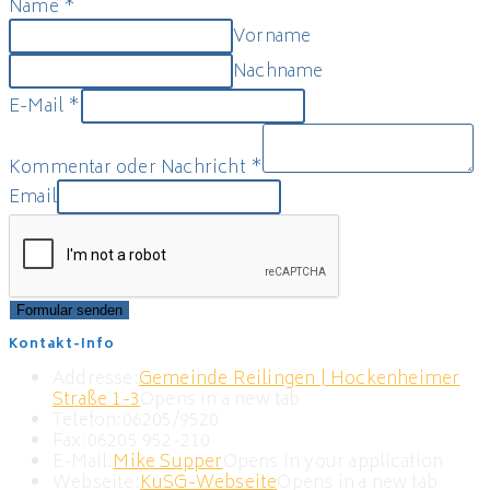
Name
*
Vorname
Nachname
E-Mail
*
Kommentar oder Nachricht
*
Email
Formular senden
Kontakt-Info
Addresse:
Gemeinde Reilingen | Hockenheimer
Straße 1-3
Opens in a new tab
Telefon:
06205/9520
Fax:
06205 952-210
E-Mail:
Mike Supper
Opens in your application
Webseite:
KuSG-Webseite
Opens in a new tab