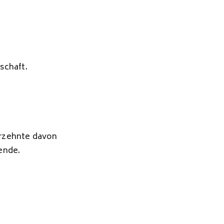
schaft.
ahrzehnte davon
zende.