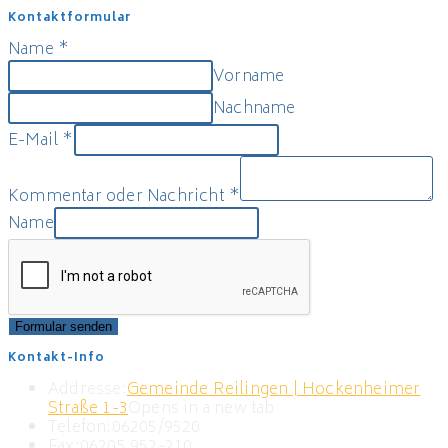
Kontaktformular
Name
*
Vorname
Nachname
E-Mail
*
Kommentar oder Nachricht
*
Name
Formular senden
Kontakt-Info
Addresse:
Gemeinde Reilingen | Hockenheimer
Straße 1-3
Opens in a new tab
Telefon:
06205/9520
Fax:
06205 952-210