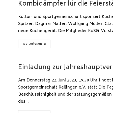
Kombidämpfer für die Feierstä
Kultur- und Sportgemeinschaft sponsert Küchen
Spitzer, Dagmar Malter, Wolfgang Müller, Cla
neue Küchengerät. Die Mitglieder KuSG-Vorstan
Kombidämpfer
Weiterlesen
Für
Die
Feierstätte
Der
Vereine
Einladung zur Jahreshauptve
Am Donnerstag,22. Juni 2023, 19.30 Uhr,finde
Sportgemeinschaft Reilingen e.V. statt.Die T
Beschlussfähigkeit und der satzungsgemäßen E
des…