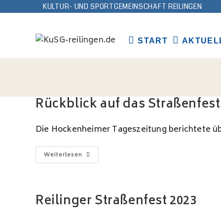
Zum
KULTUR- UND SPORTGEMEINSCHAFT REILINGEN
Inhalt
springen
START
AKTUEL
Rückblick auf das Straßenfest
Die Hockenheimer Tageszeitung berichtete übe
Rückblick
Weiterlesen
Auf
Das
Straßenfest
2023
Reilinger Straßenfest 2023