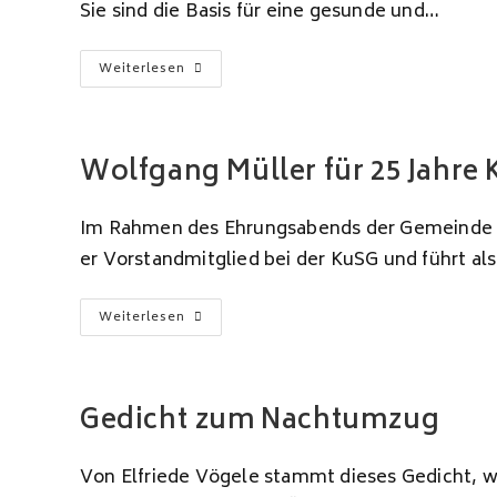
Sie sind die Basis für eine gesunde und…
Festlicher
Weiterlesen
Abend
Mit
Zahlreichen
Glanzpunkten
Wolfgang Müller für 25 Jahre
Im Rahmen des Ehrungsabends der Gemeinde Rei
er Vorstandmitglied bei der KuSG und führt al
Wolfgang
Weiterlesen
Müller
Für
25
Jahre
KuSG
Geehrt
Gedicht zum Nachtumzug
Von Elfriede Vögele stammt dieses Gedicht, w