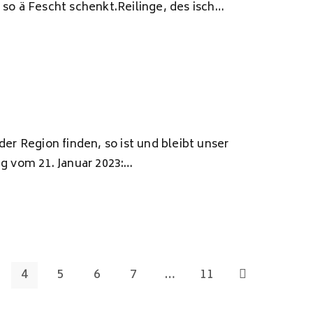
so ä Fescht schenkt.Reilinge, des isch…
er Region finden, so ist und bleibt unser
g vom 21. Januar 2023:…
4
5
6
7
…
11
Zur nächsten S