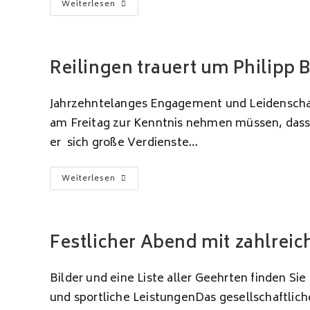
Einladung
Weiterlesen
Zur
Jahreshauptversammlung
2023
Reilingen trauert um Philipp B
Jahrzehntelanges Engagement und Leidenschaft
am Freitag zur Kenntnis nehmen müssen, dass u
er sich große Verdienste…
Reilingen
Weiterlesen
Trauert
Um
Philipp
Bickle
Festlicher Abend mit zahlrei
Bilder und eine Liste aller Geehrten finden
und sportliche LeistungenDas gesellschaftli