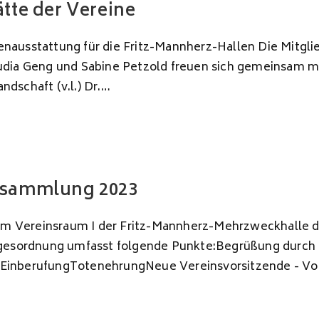
tte der Vereine
ausstattung für die Fritz-Mannherz-Hallen Die Mitglie
udia Geng und Sabine Petzold freuen sich gemeinsam m
dschaft (v.l.) Dr.…
rsammlung 2023
t im Vereinsraum I der Fritz-Mannherz-Mehrzweckhalle 
agesordnung umfasst folgende Punkte:Begrüßung durch 
inberufungTotenehrungNeue Vereinsvorsitzende - Vorst