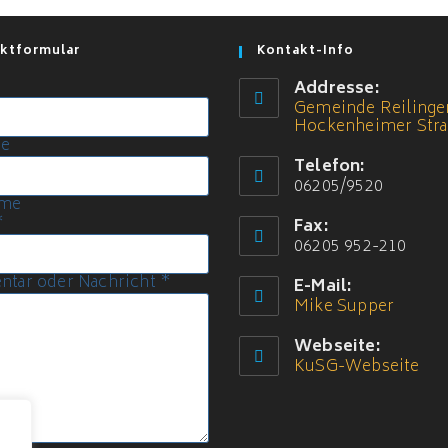
ktformular
Kontakt-Info
*
Addresse:
Gemeinde Reilingen
Hockenheimer Stra
Opens
me
in
Telefon:
a
06205/9520
new
ame
tab
*
Fax:
06205 952-210
tar oder Nachricht
*
E-Mail:
Mike Supper
Opens
in
your
Webseite:
applica
KuSG-Webseite
Ope
in
a
ne
tab