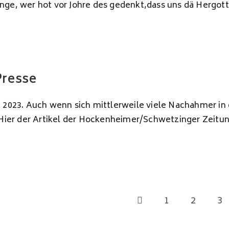
nge, wer hot vor Johre des gedenkt,dass uns dä Hergott 
Presse
 2023. Auch wenn sich mittlerweile viele Nachahmer in d
ier der Artikel der Hockenheimer/Schwetzinger Zeitun
1
2
3
Zur vorherigen Seite